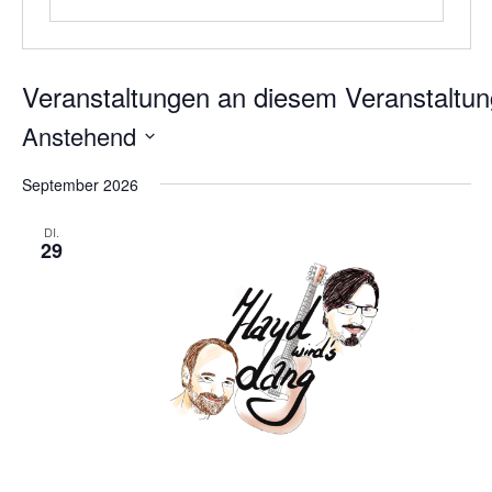
Anstehend
Datum
September 2026
wählen.
DI.
29