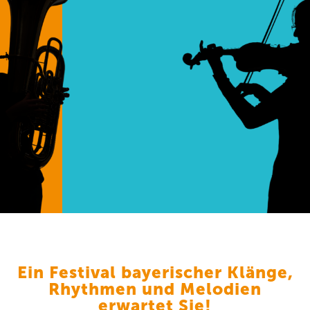
Ein Festival bayerischer Klänge,
Rhythmen und Melodien
erwartet Sie!