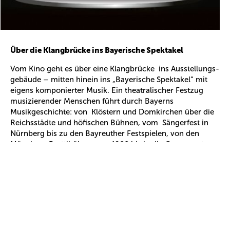
Über die Klangbrücke ins Bayerische Spektakel
Vom Kino geht es über eine Klangbrücke ins Ausstellungs-
gebäude – mitten hinein ins „Bayerische Spektakel“ mit
eigens komponierter Musik. Ein theatralischer Festzug
musizierender Menschen führt durch Bayerns
Musikgeschichte: von Klöstern und Domkirchen über die
Reichsstädte und höfischen Bühnen, vom Sängerfest in
Nürnberg bis zu den Bayreuther Festspielen, von den
Münchner Brettlbühnen um 1900 bis in die Gegenwart.
Auch die dunklen Kapitel werden nicht ausgespart: Die
Aus-stellung erinnert an Musikerinnen und Musiker, die in
der NS-Zeit verfolgt und zum Verstummen gebracht
wurden. Nach 1945 bringen GIs Jazz und Swing ins Land,
Rock und Pop erobern Radio und Fernsehen – mit
Grammophon, Jukebox und Streaming verändert sich die
Art, wie Musik gehört und verbreitet wird.