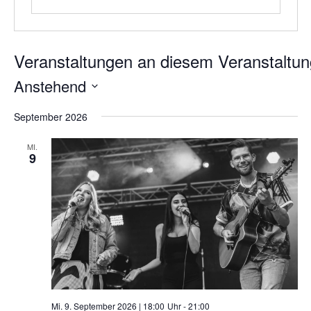
Anstehend
Datum
September 2026
wählen.
MI.
9
Mi. 9. September 2026 | 18:00
-
21:00