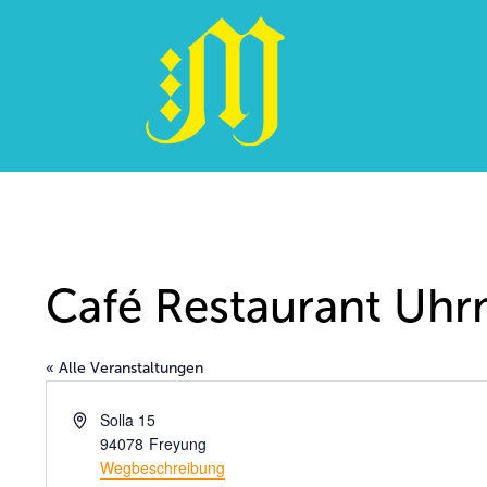
Zum
Inhalt
springen
Café Restaurant Uh
« Alle Veranstaltungen
Adresse
Solla 15
94078
Freyung
Wegbeschreibung