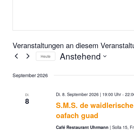
Anstehend
Heute
Datum
wählen.
September 2026
Di. 8. September 2026 | 19:00
-
22:0
DI.
8
S.M.S. de waidlerische
oafach guad
Café Restaurant Uhrmann
Solla 15, F