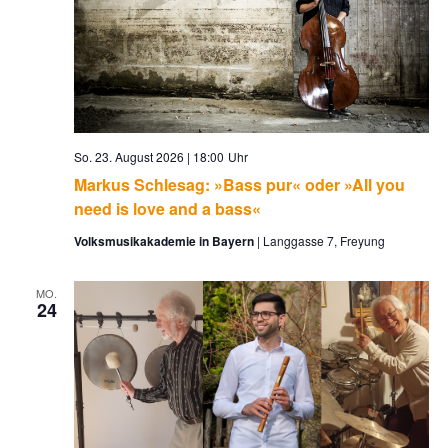
So. 23. August 2026 | 18:00
Markus Schlesag: »Bass pur« oder »All you
need is love and a bass«
Volksmusikakademie in Bayern
Langgasse 7, Freyung
MO.
24