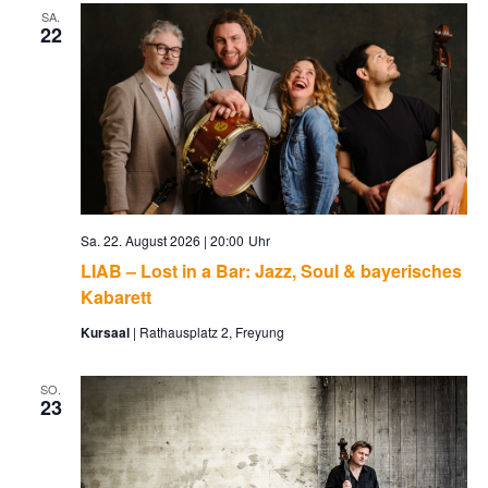
SA.
22
Sa. 22. August 2026 | 20:00
LIAB – Lost in a Bar: Jazz, Soul & bayerisches
Kabarett
Kursaal
Rathausplatz 2, Freyung
SO.
23