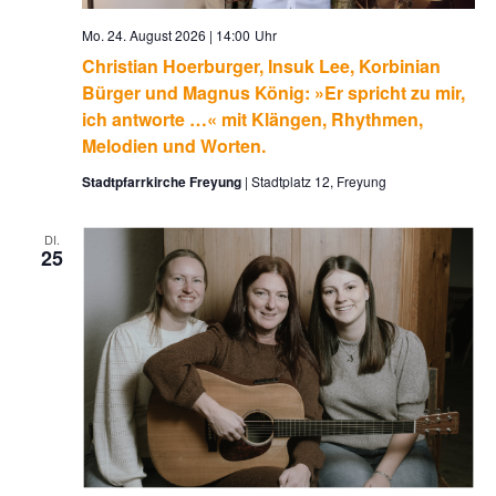
Mo. 24. August 2026 | 14:00
Christian Hoerburger, Insuk Lee, Korbinian
Bürger und Magnus König: »Er spricht zu mir,
ich antworte …« mit Klängen, Rhythmen,
Melodien und Worten.
Stadtpfarrkirche Freyung
Stadtplatz 12, Freyung
DI.
25