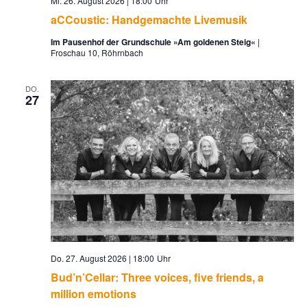
Mi. 26. August 2026 | 18:00
aCCoustic: Handgemachte Livemusik
Im Pausenhof der Grundschule »Am goldenen Steig«
Froschau 10, Röhrnbach
DO.
27
Do. 27. August 2026 | 18:00
Bud’n’Cellar: Three voices, five friends, a
million emotions