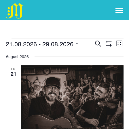
Zum
Inhalt
springen
Veranstaltungen
Veranstal
Ver
21.08.2026
 - 
29.08.2026
Suche
Liste
Ans
Suche
Filter
Datum
Anzeigen
Nav
und
August 2026
wählen.
Ansichten
FR.
Navigatio
21