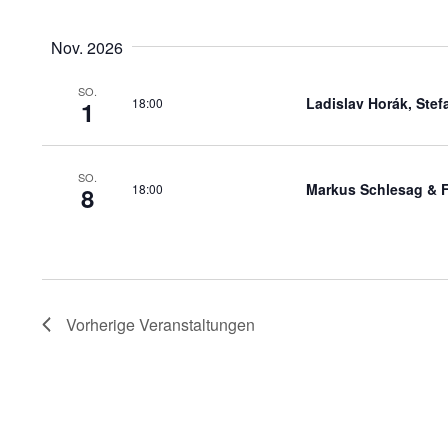
Datum
wird
auswählen.
die
Nov. 2026
Liste
der
SO.
Ladislav Horák, Ste
18:00
1
Veranstaltungen
mit
den
gefilterten
SO.
Markus Schlesag & F
18:00
8
Ergebnissen
aktualisieren
Vorherige
Veranstaltungen