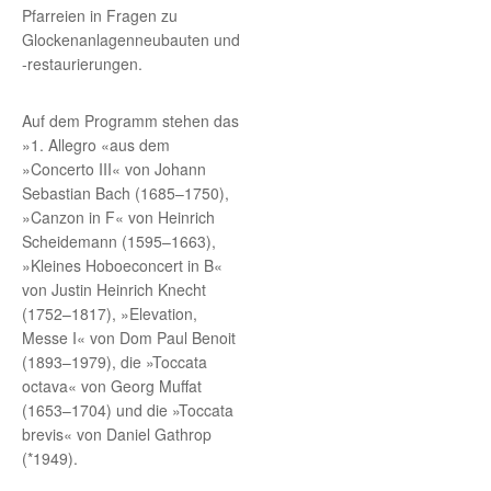
Pfarreien in Fragen zu
Glockenanlagenneubauten und
-restaurierungen.
Auf dem Programm stehen das
»1. Allegro «aus dem
»Concerto III« von Johann
Sebastian Bach (1685–1750),
»Canzon in F« von Heinrich
Scheidemann (1595–1663),
»Kleines Hoboeconcert in B«
von Justin Heinrich Knecht
(1752–1817), »Elevation,
Messe I« von Dom Paul Benoit
(1893–1979), die »Toccata
octava« von Georg Muffat
(1653–1704) und die »Toccata
brevis« von Daniel Gathrop
(*1949).