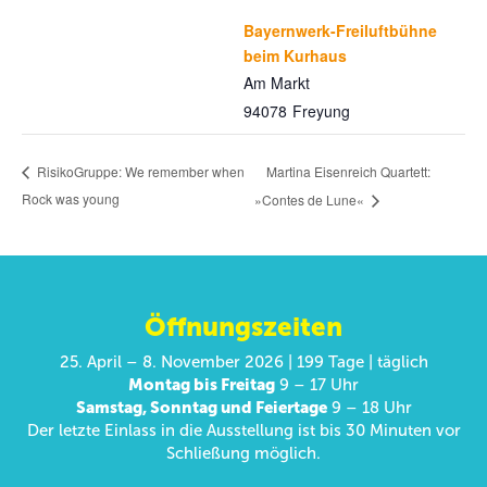
Bayernwerk-Freiluftbühne
beim Kurhaus
Am Markt
94078
Freyung
Martina Eisenreich Quartett:
RisikoGruppe: We remember when
Rock was young
»Contes de Lune«
Öffnungszeiten
25. April – 8. November 2026 | 199 Tage | täglich
Montag bis Freitag
9 – 17 Uhr
Samstag, Sonntag und Feiertage
9 – 18 Uhr
Der letzte Einlass in die Ausstellung ist bis 30 Minuten vor
Schließung möglich.