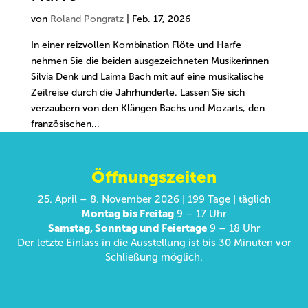
von
Roland Pongratz
|
Feb. 17, 2026
In einer reizvollen Kombination Flöte und Harfe
nehmen Sie die beiden ausgezeichneten Musikerinnen
Silvia Denk und Laima Bach mit auf eine musikalische
Zeitreise durch die Jahrhunderte. Lassen Sie sich
verzaubern von den Klängen Bachs und Mozarts, den
französischen...
Öffnungszeiten
25. April – 8. November 2026 | 199 Tage | täglich
Montag bis Freitag
9 – 17 Uhr
Samstag, Sonntag und Feiertage
9 – 18 Uhr
Der letzte Einlass in die Ausstellung ist bis 30 Minuten vor
Schließung möglich.