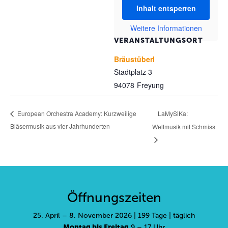
Inhalt entsperren
Weitere Informationen
VERANSTALTUNGSORT
Bräustüberl
Stadtplatz 3
94078
Freyung
LaMySiKa:
European Orchestra Academy: Kurzweilige
Bläsermusik aus vier Jahrhunderten
Weltmusik mit Schmiss
Öffnungszeiten
25. April – 8. November 2026 | 199 Tage | täglich
Montag bis Freitag
9 – 17 Uhr