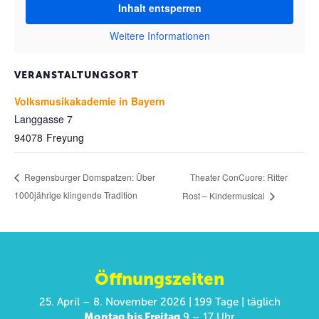
Inhalt entsperren
Weitere Informationen
VERANSTALTUNGSORT
Volksmusikakademie in Bayern
Langgasse 7
94078
Freyung
Theater ConCuore: Ritter
Regensburger Domspatzen: Über
1000jährige klingende Tradition
Rost – Kindermusical
Öffnungszeiten
25. April – 8. November 2026 | 199 Tage | täglich
Montag bis Freitag
9 – 17 Uhr