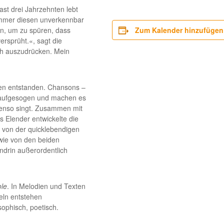
fast drei Jahrzehnten lebt
 immer diesen unverkennbar
n, um zu spüren, dass
Zum Kalender hinzufügen
ersprüht.«, sagt die
ich auszudrücken. Mein
ten entstanden. Chansons –
n aufgesogen und machen es
benso singt. Zusammen mit
 Elender entwickelte die
 von der quicklebendigen
 wie von den beiden
ndrin außerordentlich
le
. In Melodien und Texten
eln entstehen
sophisch, poetisch.