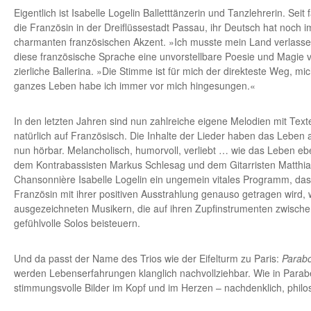
Eigentlich ist Isabelle Logelin Balletttänzerin und Tanzlehrerin. Seit 
die Französin in der Dreiflüssestadt Passau, ihr Deutsch hat noch
charmanten französischen Akzent. »Ich musste mein Land verlasse
diese französische Sprache eine unvorstellbare Poesie und Magie v
zierliche Ballerina. »Die Stimme ist für mich der direkteste Weg, m
ganzes Leben habe ich immer vor mich hingesungen.«
In den letzten Jahren sind nun zahlreiche eigene Melodien mit Tex
natürlich auf Französisch. Die Inhalte der Lieder haben das Lebe
nun hörbar. Melancholisch, humorvoll, verliebt … wie das Leben e
dem Kontrabassisten Markus Schlesag und dem Gitarristen Matthias
Chansonnière Isabelle Logelin ein ungemein vitales Programm, das
Französin mit ihrer positiven Ausstrahlung genauso getragen wird,
ausgezeichneten Musikern, die auf ihren Zupfinstrumenten zwische
gefühlvolle Solos beisteuern.
Und da passt der Name des Trios wie der Eifelturm zu Paris:
Parabo
werden Lebenserfahrungen klanglich nachvollziehbar. Wie in Parab
stimmungsvolle Bilder im Kopf und im Herzen – nachdenklich, philo