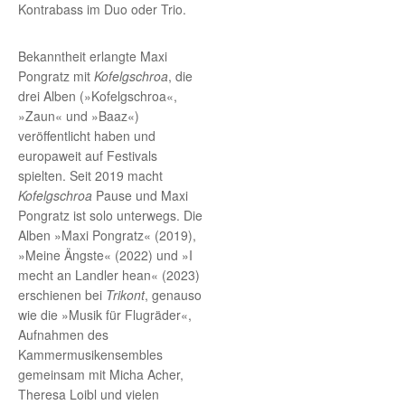
Kontrabass im Duo oder Trio.
Bekanntheit erlangte Maxi
Pongratz mit
Kofelgschroa
, die
drei Alben (»Kofelgschroa«,
»Zaun« und »Baaz«)
veröffentlicht haben und
europaweit auf Festivals
spielten. Seit 2019 macht
Kofelgschroa
Pause und Maxi
Pongratz ist solo unterwegs. Die
Alben »Maxi Pongratz« (2019),
»Meine Ängste« (2022) und »I
mecht an Landler hean« (2023)
erschienen bei
Trikont
, genauso
wie die »Musik für Flugräder«,
Aufnahmen des
Kammermusikensembles
gemeinsam mit Micha Acher,
Theresa Loibl und vielen