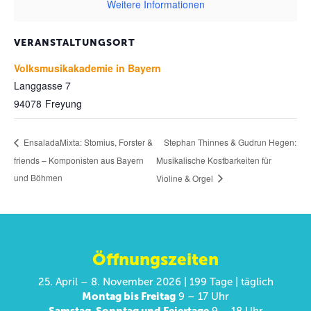
Weitere Informationen
VERANSTALTUNGSORT
Volksmusikakademie in Bayern
Langgasse 7
94078
Freyung
Stephan Thinnes & Gudrun Hegen:
EnsaladaMixta: Stomius, Forster &
friends – Komponisten aus Bayern
Musikalische Kostbarkeiten für
und Böhmen
Violine & Orgel
Öffnungszeiten
25. April – 8. November 2026 | 199 Tage | täglich
Montag bis Freitag
9 – 17 Uhr
Samstag, Sonntag und Feiertage
9 – 18 Uhr