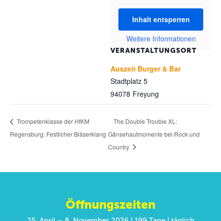
Inhalt entsperren
Weitere Informationen
VERANSTALTUNGSORT
Auszeit Burger & Bar
Stadtplatz 5
94078
Freyung
The Double Trouble XL:
Trompetenklasse der HfKM
Regensburg: Festlicher Bläserklang
Gänsehautmomente bei Rock und
Country
Öffnungszeiten
25. April – 8. November 2026 | 199 Tage | täglich