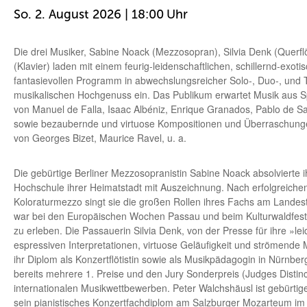
So. 2. August 2026 | 18:00
Die drei Musiker, Sabine Noack (Mezzosopran), Silvia Denk (Querfl
(Klavier) laden mit einem feurig-leidenschaftlichen, schillernd-exoti
fantasievollen Programm in abwechslungsreicher Solo-, Duo-, und 
musikalischen Hochgenuss ein. Das Publikum erwartet Musik aus 
von Manuel de Falla, Isaac Albéniz, Enrique Granados, Pablo de Sa
sowie bezaubernde und virtuose Kompositionen und Überraschunge
von Georges Bizet, Maurice Ravel, u. a.
Die gebürtige Berliner Mezzosopranistin Sabine Noack absolvierte 
Hochschule ihrer Heimatstadt mit Auszeichnung. Nach erfolgreichen 
Koloraturmezzo singt sie die großen Rollen ihres Fachs am Lande
war bei den Europäischen Wochen Passau und beim Kulturwaldfest
zu erleben. Die Passauerin Silvia Denk, von der Presse für ihre »le
espressiven Interpretationen, virtuose Geläufigkeit und strömende M
ihr Diplom als Konzertflötistin sowie als Musikpädagogin in Nürnbe
bereits mehrere 1. Preise und den Jury Sonderpreis (Judges Distinc
internationalen Musikwettbewerben. Peter Walchshäusl ist gebürtig
sein pianistisches Konzertfachdiplom am Salzburger Mozarteum im