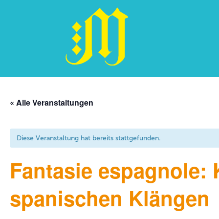
Zum
Inhalt
« Alle Veranstaltungen
springen
Diese Veranstaltung hat bereits stattgefunden.
Fantasie espagnole:
spanischen Klängen