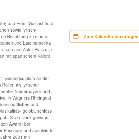
öte) und Peter Walchshäusl
schen sowie lyrisch-
Trio Besetzung zu einem
Zum Kalender hinzufügen
Spanien und Lateinamerika
rasate und Astor Piazzolla
n mit spanischem Kolorit
ihr Gesangsdiplom an der
Rollen als lyrischer
stheater Niederbayern und
ival in Wagners Rheingold
idenschaftlichen und
usikalität« gelobt, schloss
rg ab. Silvia Denk gewann
tion Award) bei
er Passauer und absolvierte
 Jahre 2001 mit