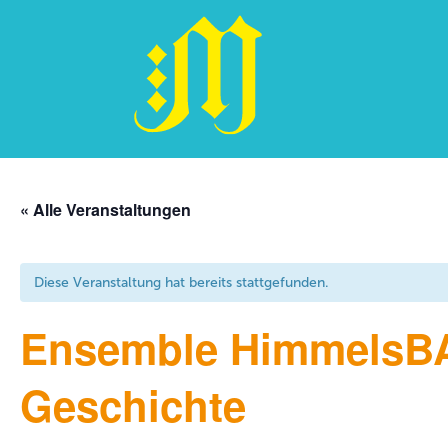
Zum
Inhalt
« Alle Veranstaltungen
springen
Diese Veranstaltung hat bereits stattgefunden.
Ensemble HimmelsBA
Geschichte