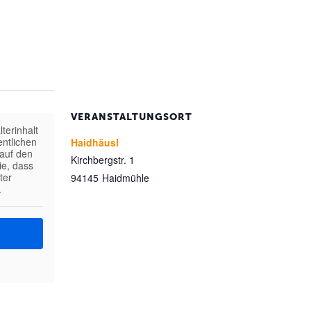
VERANSTALTUNGSORT
terinhalt
entlichen
Haidhäusl
 auf den
Kirchbergstr. 1
ie, dass
ter
94145
Haidmühle
.