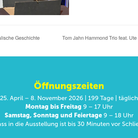
ische Geschichte
Tom Jahn Hammond Trio feat. Ute 
Öffnungszeiten
25. April – 8. November 2026 | 199 Tage | täglich
Montag bis Freitag
9 – 17 Uhr
Samstag, Sonntag und Feiertage
9 – 18 Uhr
ass in die Ausstellung ist bis 30 Minuten vor Sch