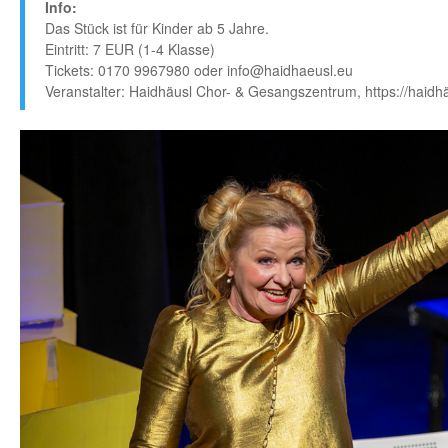
Info:
Das Stück ist für Kinder ab 5 Jahre.
Eintritt: 7 EUR (1-4 Klasse)
Tickets: 0170 9967980 oder info@haidhaeusl.eu
Veranstalter: Haidhäusl Chor- & Gesangszentrum, https://haidhä