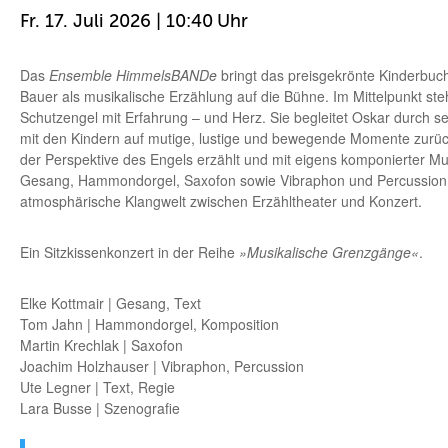
Fr. 17. Juli 2026 | 10:40
Das
Ensemble HimmelsBANDe
bringt das preisgekrönte Kinderbuc
Bauer als musikalische Erzählung auf die Bühne. Im Mittelpunkt steh
Schutzengel mit Erfahrung – und Herz. Sie begleitet Oskar durch s
mit den Kindern auf mutige, lustige und bewegende Momente zurüc
der Perspektive des Engels erzählt und mit eigens komponierter Mus
Gesang, Hammondorgel, Saxofon sowie Vibraphon und Percussion 
atmosphärische Klangwelt zwischen Erzähltheater und Konzert.
Ein Sitzkissenkonzert in der Reihe
»Musikalische Grenzgänge«
.
Elke Kottmair | Gesang, Text
Tom Jahn | Hammondorgel, Komposition
Martin Krechlak | Saxofon
Joachim Holzhauser | Vibraphon, Percussion
Ute Legner | Text, Regie
Lara Busse | Szenografie