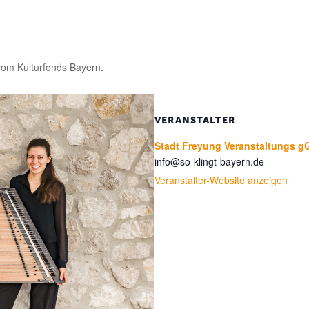
 vom Kulturfonds Bayern.
VERANSTALTER
Stadt Freyung Veranstaltungs
info@so-klingt-bayern.de
Veranstalter-Website anzeigen