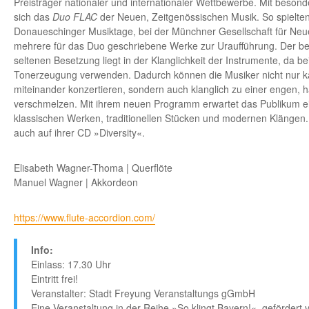
Preisträger nationaler und internationaler Wettbewerbe. Mit bes
sich das
Duo FLAC
der Neuen, Zeitgenössischen Musik. So spielte
Donaueschinger Musiktage, bei der Münchner Gesellschaft für Neue
mehrere für das Duo geschriebene Werke zur Uraufführung. Der be
seltenen Besetzung liegt in der Klanglichkeit der Instrumente, da b
Tonerzeugung verwenden. Dadurch können die Musiker nicht nur 
miteinander konzertieren, sondern auch klanglich zu einer engen, 
verschmelzen. Mit ihrem neuen Programm erwartet das Publikum e
klassischen Werken, traditionellen Stücken und modernen Klängen.
auch auf ihrer CD »Diversity«.
Elisabeth Wagner-Thoma | Querflöte
Manuel Wagner | Akkordeon
https://www.flute-accordion.com/
Info:
Einlass: 17.30 Uhr
Eintritt frei!
Veranstalter: Stadt Freyung Veranstaltungs gGmbH
Eine Veranstaltung in der Reihe »So klingt Bayern!«, gefördert