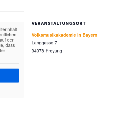
VERANSTALTUNGSORT
terinhalt
entlichen
Volksmusikakademie in Bayern
 auf den
Langgasse 7
ie, dass
ter
94078
Freyung
.