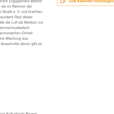
onderem Engagement widmet
Zum Kalender hinzufügen
n sie im Rahmen der
 Musik e. V. und brachten
sondere Reiz dieser
eide die Luft als Medium zur
kammermusikalisch
harmonischen Einheit
ine Mischung aus
 Ausschnitte davon gibt es
 vom Kulturfonds Bayern.