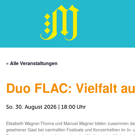
Zum
Inhalt
« Alle Veranstaltungen
springen
Duo FLAC: Vielfalt a
So. 30. August 2026 | 18:00
Elisabeth Wagner-Thoma und Manuel Wagner bilden zusammen d
gesehener Gast bei namhaften Festivals und Konzertreihen im In-