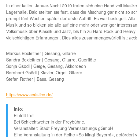
In einer kalten Januar-Nacht 2010 trafen sich eine Hand voll Musike
Lagerhalle. Bald stellten sie fest, dass die Mischung gar nicht so sc
prompt fünf Wochen später der erste Auftritt. Es war besiegelt. Alle
Musik und so blicken sie alle auf eine mehr oder weniger interessan
Volksmusik über Klassik und Jazz, bis hin zu Hard Rock und Heavy 
vielschichtigen Erfahrungen. Dies alles zusammengewürfelt ist:
acús
Markus Boxleitner | Gesang, Gitarre
Sandra Boxleitner | Gesang, Gitarre, Querflöte
Sonja Gsödl | Geige, Gesang, Akkordeon
Bernhard Gsödl | Klavier, Orgel, Gitarre
Stefan Rother | Bass, Gesang
https://www.acústico.de/
Info:
Eintritt frei!
Bei Schlechtwetter in der Freybühne.
Veranstalter: Stadt Freyung Veranstaltungs gGmbH
Eine Veranstaltung in der Reihe »So klingt Bayern!«, gefördert