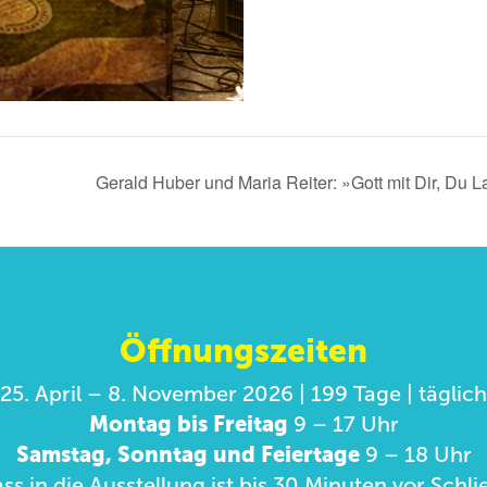
Gerald Huber und Maria Reiter: »Gott mit Dir, Du
Öffnungszeiten
25. April – 8. November 2026 | 199 Tage | täglich
Montag bis Freitag
9 – 17 Uhr
Samstag, Sonntag und Feiertage
9 – 18 Uhr
ass in die Ausstellung ist bis 30 Minuten vor Sch