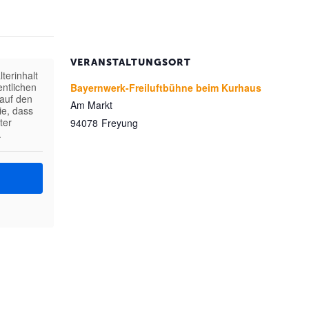
VERANSTALTUNGSORT
terinhalt
entlichen
Bayernwerk-Freiluftbühne beim Kurhaus
 auf den
Am Markt
ie, dass
ter
94078
Freyung
.